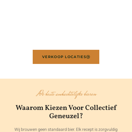
Binnenkort Lanceren We Een
Exclusieve Barrel Aged Series En Nog
1 À 2 Limited Editions. Blijf Op De
Hoogte!
VERKOOP LOCATIES
De beste ambachtelijke bieren
Waarom Kiezen Voor Collectief
Geneuzel?
Wij brouwen geen standaard bier. Elk recept is zorgvuldig